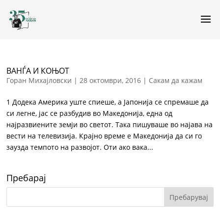
ВАНЃА И КОЊОТ
Горан Михајловски
|
28 октомври, 2016
|
Сакам да кажам
1 Додека Америка уште спиеше, а Јапонија се спремаше да
си легне, јас се разбудив во Македонија, една од
најразвиените земји во светот. Така пишуваше во најава на
вести на телевизија. Крајно време е Македонија да си го
заузда темпото на развојот. Оти ако вака...
Пребарај