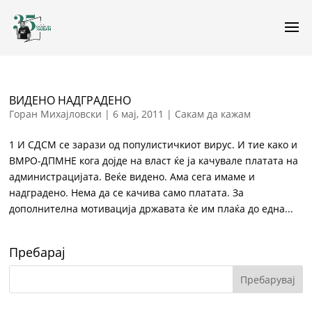
ВИДЕНО НАДГРАДЕНО
Горан Михајловски
|
6 мај, 2011
|
Сакам да кажам
1 И СДСМ се зарази од популистичкиот вирус. И тие како и
ВМРО-ДПМНЕ кога дојде на власт ќе ја качувале платата на
администрацијата. Веќе видено. Ама сега имаме и
надградено. Нема да се качива само платата. За
дополнителна мотивација државата ќе им плаќа до една...
Пребарај