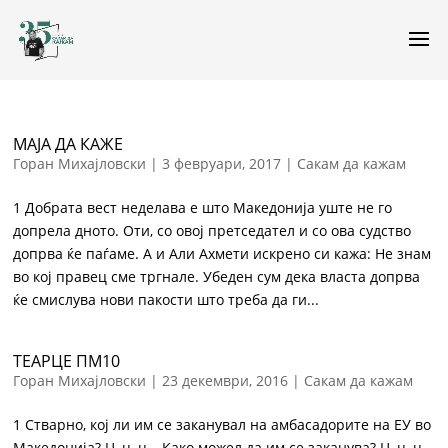
МАЈА ДА КАЖЕ
Горан Михајловски
|
3 февруари, 2017
|
Сакам да кажам
1 Добрата вест неделава е што Македонија уште не го
допрела дното. Оти, со овој претседател и со ова судство
допрва ќе паѓаме. А и Али Ахмети искрено си кажа: Не знам
во кој правец сме тргнале. Убеден сум дека власта допрва
ќе смислува нови пакости што треба да ги...
ТЕАРЦЕ ПМ10
Горан Михајловски
|
23 декември, 2016
|
Сакам да кажам
1 Стварно, кој ли им се заканувал на амбасадорите на ЕУ во
Македонија? Ц, ц, ц… Како можел да им се заканува? Ц, ц, ц…