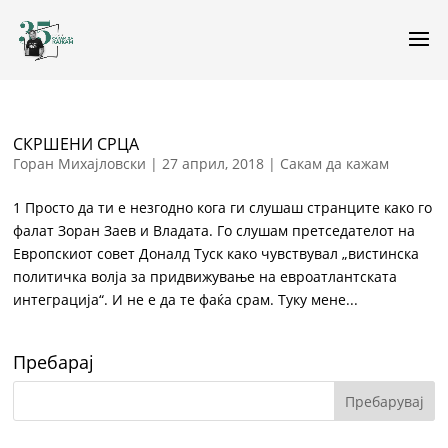
СКРШЕНИ СРЦА
Горан Михајловски
|
27 април, 2018
|
Сакам да кажам
1 Просто да ти е незгодно кога ги слушаш странците како го
фалат Зоран Заев и Владата. Го слушам претседателот на
Европскиот совет Доналд Туск како чувствувал „вистинска
политичка волја за придвижување на евроатлантската
интеграција“. И не е да те фаќа срам. Туку мене...
Пребарај